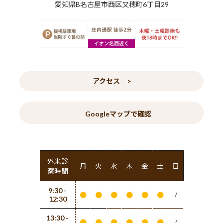
愛知県B名古屋市西区又穂町6丁目29
アクセス >
Googleマップで確認
外来診
月
火
水
木
金
土
日
察時間
9:30 -
/
●
●
●
●
●
●
12:30
13:30 -
/
●
●
●
●
●
●