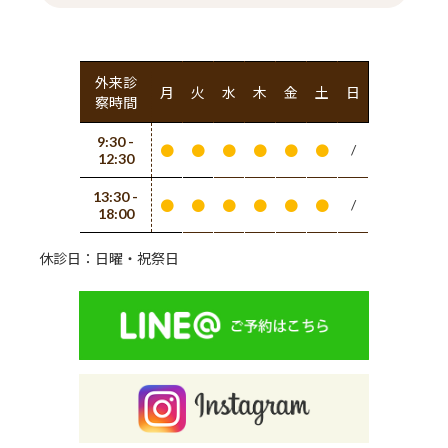
外来診
月
火
水
木
金
土
日
察時間
9:30 -
/
●
●
●
●
●
●
12:30
13:30 -
/
●
●
●
●
●
●
18:00
休診日：日曜・祝祭日