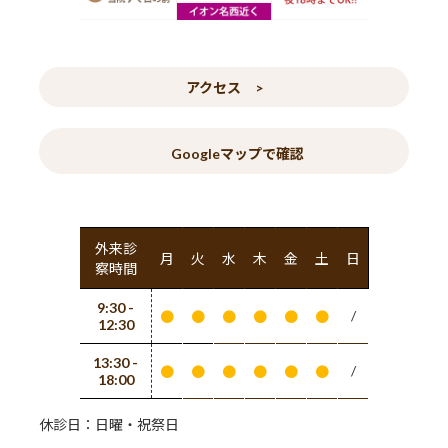
アクセス >
Googleマップで確認
外来診
月
火
水
木
金
土
日
察時間
9:30 -
/
●
●
●
●
●
●
12:30
13:30 -
/
●
●
●
●
●
●
18:00
休診日：日曜・祝祭日