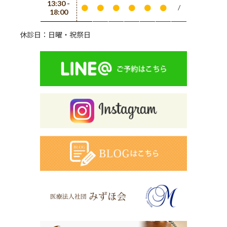
13:30 -
/
●
●
●
●
●
●
18:00
休診日：日曜・祝祭日