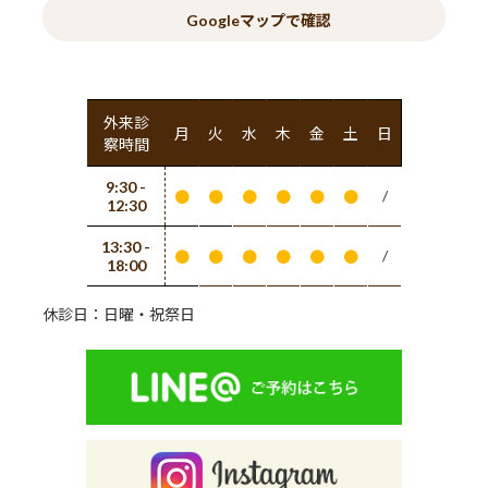
Googleマップで確認
外来診
月
火
水
木
金
土
日
察時間
9:30 -
/
●
●
●
●
●
●
12:30
13:30 -
/
●
●
●
●
●
●
18:00
休診日：日曜・祝祭日