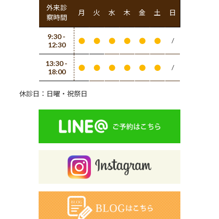
外来診
月
火
水
木
金
土
日
察時間
9:30 -
/
●
●
●
●
●
●
12:30
13:30 -
/
●
●
●
●
●
●
18:00
休診日：日曜・祝祭日