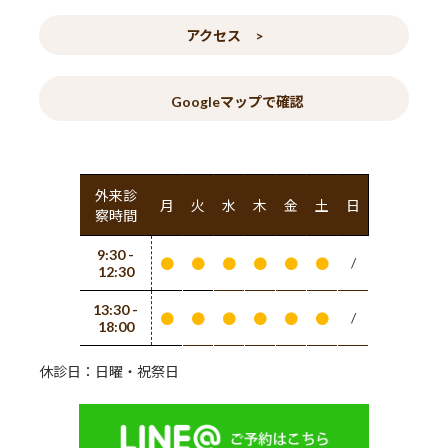
アクセス >
Googleマップで確認
外来診
月
火
水
木
金
土
日
察時間
9:30 -
/
●
●
●
●
●
●
12:30
13:30 -
/
●
●
●
●
●
●
18:00
休診日：日曜・祝祭日